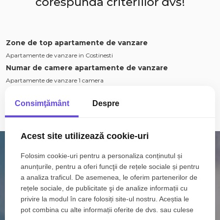
corespunda criteriilor dvs!
Zone de top apartamente de vanzare
Apartamente de vanzare in Costinesti
Numar de camere apartamente de vanzare
Apartamente de vanzare 1 camera
Apartamente de vanzare
Consimţământ
Despre
Apartamente de vanzare in Constanta
Apartamente de vanzare in Mamaia-Sat
Vezi mai mult
Apartamente de vanzare in Costinesti Nord
Acest site utilizează cookie-uri
Apartamente de vanzare in Constanta Tomis Nord
Apartamente de vanzare in Mamaia
Folosim cookie-uri pentru a personaliza conținutul și
Apartamente de vanzare in Constanta Tomis Plus
anunțurile, pentru a oferi funcţii de rețele sociale și pentru
Apartamente de vanzare in Constanta Casa de Cultura
a analiza traficul. De asemenea, le oferim partenerilor de
Apartamente de vanzare in Constanta Centru
rețele sociale, de publicitate şi de analize informații cu
privire la modul în care folosiți site-ul nostru. Aceștia le
Apartamente de vanzare in Constanta Inel II
pot combina cu alte informații oferite de dvs. sau culese
Apartamente de vanzare in Mamaia-Sat Nord