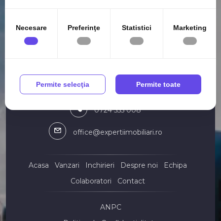
în urma folosirii serviciilor lor.
Case de vanzare
Case de vanzare in Constanta
Necesare
Preferinţe
Statistici
Marketing
Case de vanzare in Mamaia-Sat
Case de vanzare in Constanta CET
Case de vanzare in Constanta Palazu Mare
Agentie Imobiliara Constanta
Case de vanzare in Constanta Tomis II
Case de vanzare in Ovidiu
Permite selecţia
Permite toate
Case de vanzare in Constanta Coiciu
Case de vanzare in Agigea
0724 555 008
Case de vanzare in Constanta Bratianu
Case de vanzare in Constanta Faleza Nord
office@expertiimobiliari.ro
Terenuri de vanzare
Terenuri de vanzare in Constanta
Terenuri de vanzare in Mamaia-Sat
Acasa
Vanzari
Inchirieri
Despre noi
Echipa
Terenuri de vanzare in Constanta Km 5
Colaboratori
Contact
Terenuri de vanzare in Costinesti
Terenuri de vanzare in Valu lui Traian
ANPC
Terenuri de vanzare in Constanta Zona Industriala
Terenuri de vanzare in Constanta Viile Noi