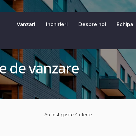
Vanzari
Inchirieri
Despre noi
Echipa
le de vanzare
Au fost gasite 4 oferte