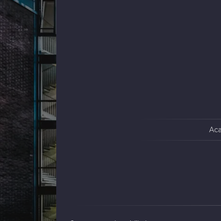
Spatii comerciale de vanzare in Constanta
Spatii i
Centru
Spatii i
Spatii comerciale de vanzare in Constanta
Anda
Spatii comerciale de vanzare in Constanta
Tomis Mall
Ac