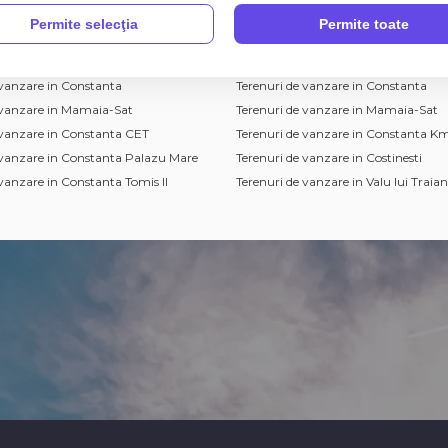
Permite selecţia
Permite toate
de vanzare
Terenuri de vanzare
vanzare in Constanta
Terenuri de vanzare in Constanta
 vanzare in Mamaia-Sat
Terenuri de vanzare in Mamaia-Sat
 vanzare in Constanta CET
Terenuri de vanzare in Constanta Km
 vanzare in Constanta Palazu Mare
Terenuri de vanzare in Costinesti
vanzare in Constanta Tomis II
Terenuri de vanzare in Valu lui Traian
vanzare in Ovidiu
Terenuri de vanzare in Constanta Zo
Industriala
vanzare in Constanta Coiciu
Terenuri de vanzare in Constanta Viil
vanzare in Agigea
Terenuri de vanzare in Lazu
vanzare in Constanta Bratianu
Terenuri de vanzare in Lumina
vanzare in Constanta Faleza Nord
Terenuri de vanzare in Agigea
 industriale de vanzare
ndustriale de vanzare in Ovidiu