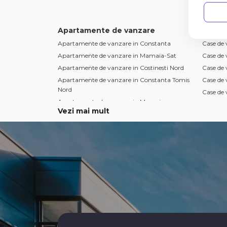
Apartamente de vanzare
Case 
Apartamente de vanzare in Constanta
Case de 
Apartamente de vanzare in Mamaia-Sat
Case de
Apartamente de vanzare in Costinesti Nord
Case de
Apartamente de vanzare in Constanta Tomis
Case de
Nord
Case de 
Apartamente de vanzare in Mamaia
Case de 
Vezi mai mult
Apartamente de vanzare in Constanta Tomis
Case de 
Plus
Case de 
Apartamente de vanzare in Constanta Casa
Case de 
de Cultura
Case de 
Apartamente de vanzare in Constanta
Centru
Apartamente de vanzare in Mamaia-Sat
Nord
Apartamente de vanzare in Constanta Inel II
Spatii comerciale de vanzare
Spatii
Spatii comerciale de vanzare in Constanta
Spatii i