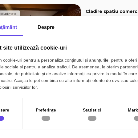
Cladire spatiu comerci
xclusivitate
ţământ
Despre
Constanta, Anda
4 camere
5 bai
 site utilizează cookie-uri
 cookie-uri pentru a personaliza conținutul și anunțurile, pentru a oferi 
le sociale și pentru a analiza traficul. De asemenea, le oferim parteneri
sociale, de publicitate şi de analize informații cu privire la modul în care 
Casa ultracentral Con
 nostru. Aceștia le pot combina cu alte informații oferite de dvs. sau cule
osirii serviciilor lor.
Constanta, Centru
4 camere
2 bai
sare
Preferinţe
Statistici
Mark