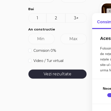
Bai
E
1
2
3+
Consim
An constructie
Acest
Folosim
Comision 0%
de rețe
rețele 
Video / Tur virtual
site-ul
urma fol
Vezi rezultate
Nece