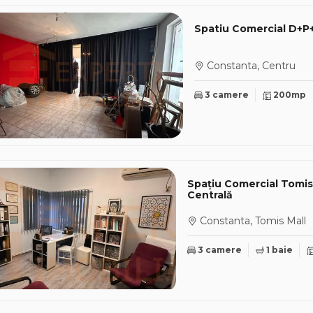
Spatiu Comercial D+P+1
Constanta, Centru
3 camere
200mp
Spațiu Comercial Tomis M
Centrală
Constanta, Tomis Mall
3 camere
1 baie