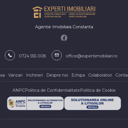
ndustriale de vanzare in Costinesti
ndustriale de vanzare in Randunica
Agentie Imobiliara Constanta
0724 555 008
office@expertiimobiliari.ro
asa
Vanzari
Inchirieri
Despre noi
Echipa
Colaboratori
Conta
ANPC
Politica de Confidentialitate
Politica de Cookie