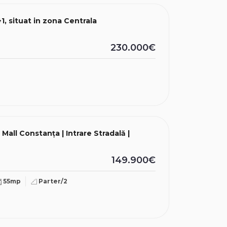
, situat in zona Centrala
230.000€
all Constanța | Intrare Stradală |
149.900€
55mp
Parter/2