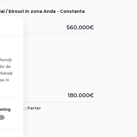
al / birouri in zona Anda - Constanta
560.000€
560.89mp
funcţii
lor de
folosiți
stanta
se în
180.000€
140mp
Parter
eting