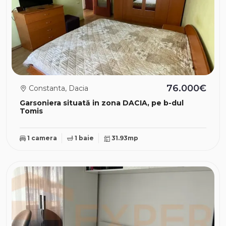
76.000€
Constanta, Dacia
Garsoniera situată in zona DACIA, pe b-dul
Tomis
1 camera
1 baie
31.93mp