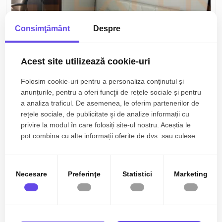
Consimţământ
Despre
Acest site utilizează cookie-uri
174.000€
Constanta, Dacia
Folosim cookie-uri pentru a personaliza conținutul și
Apartament 3 camere zona Dacia, Constanta
anunțurile, pentru a oferi funcţii de rețele sociale și pentru
a analiza traficul. De asemenea, le oferim partenerilor de
rețele sociale, de publicitate şi de analize informații cu
3 camere
2 bai
64.21mp
privire la modul în care folosiți site-ul nostru. Aceștia le
pot combina cu alte informații oferite de dvs. sau culese
în urma folosirii serviciilor lor.
Necesare
Preferinţe
Statistici
Marketing