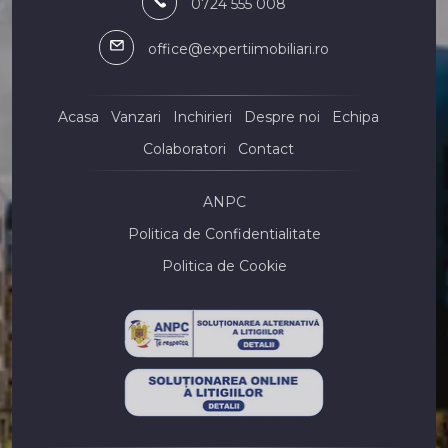
0724 555 008
Case de vanzare in Constanta CET
Case de vanzare in Constanta Palazu Mare
office@expertiimobiliari.ro
Case de vanzare in Constanta Tomis II
Case de vanzare in Ovidiu
Case de vanzare in Constanta Coiciu
Acasa
Vanzari
Inchirieri
Despre noi
Echipa
Case de vanzare in Agigea
Colaboratori
Contact
Case de vanzare in Constanta Bratianu
Case de vanzare in Constanta Faleza Nord
Terenuri de vanzare
ANPC
Terenuri de vanzare in Constanta
Politica de Confidentialitate
Terenuri de vanzare in Mamaia-Sat
Politica de Cookie
Terenuri de vanzare in Constanta Km 5
Terenuri de vanzare in Costinesti
Terenuri de vanzare in Valu lui Traian
Terenuri de vanzare in Constanta Zona Industriala
Terenuri de vanzare in Constanta Viile Noi
Terenuri de vanzare in Lazu
Terenuri de vanzare in Lumina
Terenuri de vanzare in Agigea