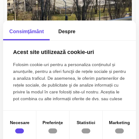
Consimţământ
Despre
90.000€
+ TVA
Mamaia, Central
Acest site utilizează cookie-uri
96.900€
+ TVA
Apartament 2 camere de vânzare in Mamaia |
Folosim cookie-uri pentru a personaliza conținutul și
Hotel Vega
anunțurile, pentru a oferi funcţii de rețele sociale și pentru
a analiza traficul. De asemenea, le oferim partenerilor de
2 camere
1 baie
39.50mp
rețele sociale, de publicitate şi de analize informații cu
privire la modul în care folosiți site-ul nostru. Aceștia le
pot combina cu alte informații oferite de dvs. sau culese
în urma folosirii serviciilor lor.
Necesare
Preferinţe
Statistici
Marketing