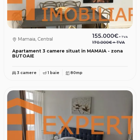
155.000€
+ TVA
Mamaia, Central
170.000€
+ TVA
Apartament 3 camere situat in MAMAIA - zona
BUTOAIE
3 camere
1 baie
80mp