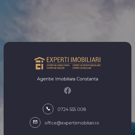
Apartamente de vanzare in Constanta Inel II
Case de vanzare
Case de vanzare in Constanta
Case de vanzare in Mamaia-Sat
Case de vanzare in Constanta CET
Case de vanzare in Constanta Palazu Mare
Case de vanzare in Constanta Tomis II
Case de vanzare in Ovidiu
Case de vanzare in Constanta Coiciu
Case de vanzare in Agigea
Agentie Imobiliara Constanta
Case de vanzare in Constanta Bratianu
Case de vanzare in Constanta Faleza Nord
Terenuri de vanzare
Terenuri de vanzare in Constanta
0724 555 008
Terenuri de vanzare in Mamaia-Sat
Terenuri de vanzare in Constanta Km 5
office@expertiimobiliari.ro
Terenuri de vanzare in Costinesti
Terenuri de vanzare in Valu lui Traian