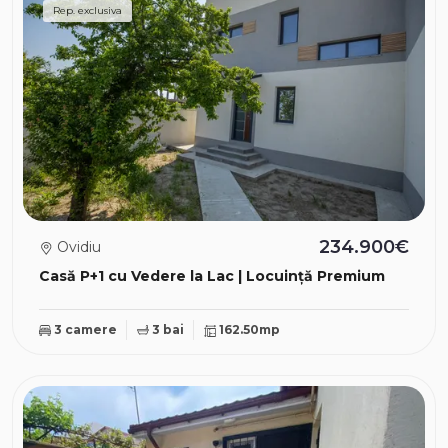
Rep. exclusiva
234.900€
Ovidiu
Casă P+1 cu Vedere la Lac | Locuință Premium
3 camere
3 bai
162.50mp