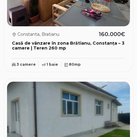
160.000€
Constanta, Bratianu
Casă de vânzare în zona Brătianu, Constanța – 3
camere | Teren 260 mp
3 camere
1 baie
80mp