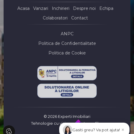
Terenuri de vanzare in Constanta Zona Industriala
Acasa
Vanzari
Inchirieri
Despre noi
Echipa
Terenuri de vanzare in Constanta Viile Noi
Colaboratori
Contact
Terenuri de vanzare in Lazu
Terenuri de vanzare in Lumina
Terenuri de vanzare in Agigea
ANPC
Spatii birouri de vanzare
Politica de Confidentialitate
Spatii birouri de vanzare in Constanta
Politica de Cookie
Spatii birouri de vanzare in Constanta Centru
Spatii birouri de vanzare in Mamaia-Sat
Spatii birouri de vanzare in Costinesti Nord
Spatii comerciale de vanzare
Spatii comerciale de vanzare in Constanta
Spatii comerciale de vanzare in Constanta Centru
Spatii comerciale de vanzare in Constanta Anda
Spatii comerciale de vanzare in Constanta Tomis Mall
Spatii industriale de vanzare
© 2026 Experti Imobiliari
Spatii industriale de vanzare in Ovidiu
Tehnologie cu viziune
ImmoFlux
Spatii industriale de vanzare in Costinesti
×
Gasiti greu? Va pot ajuta!