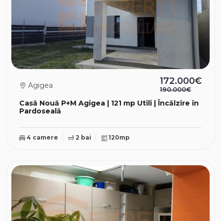
172.000€
Agigea
190.000€
Casă Nouă P+M Agigea | 121 mp Utili | Încălzire în
Pardoseală
4 camere
2 bai
120mp