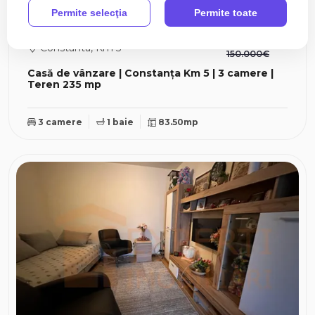
Permite selecţia
Permite toate
149.000€
Constanta, Km 5
150.000€
Casă de vânzare | Constanța Km 5 | 3 camere |
Teren 235 mp
3 camere
1 baie
83.50mp