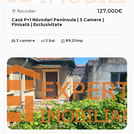
127.000€
Navodari
Casă P+1 Năvodari Peninsula | 3 Camere |
Finisată | Exclusivitate
3 camere
2 bai
89.20mp