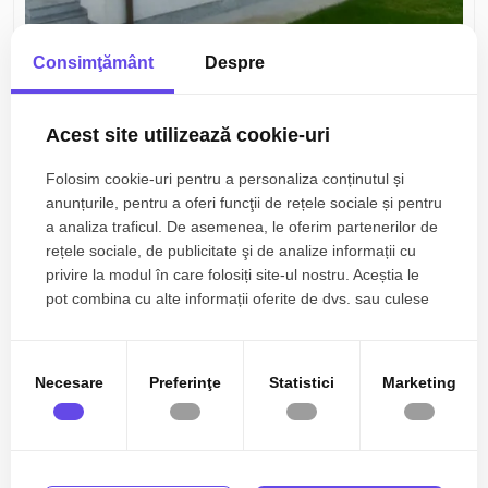
Consimţământ
Despre
250.000€
Constanta, Palas
Proprietate de Vânzare în Palas | Teren 1500 mp
Acest site utilizează cookie-uri
| Rezidențial & Comercial
Folosim cookie-uri pentru a personaliza conținutul și
3 camere
50mp
anunțurile, pentru a oferi funcţii de rețele sociale și pentru
a analiza traficul. De asemenea, le oferim partenerilor de
rețele sociale, de publicitate şi de analize informații cu
privire la modul în care folosiți site-ul nostru. Aceștia le
Exclusivitate
pot combina cu alte informații oferite de dvs. sau culese
în urma folosirii serviciilor lor.
Necesare
Preferinţe
Statistici
Marketing