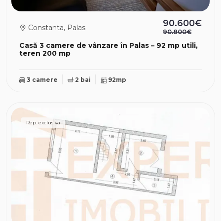
90.600€
Constanta, Palas
90.800€
Casă 3 camere de vânzare în Palas – 92 mp utili,
teren 200 mp
3 camere
2 bai
92mp
Rep. exclusiva