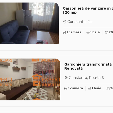
Garsonieră de vânzare în z
| 20 mp
Constanta, Far
1 camera
1 baie
2
Garsonieră transformată 
Renovată
Constanta, Poarta 6
1 camera
1 baie
2