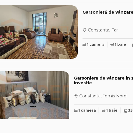
Garsonieră de vânzare
Constanta, Far
1 camera
1 baie
Garsoniera de vânzare in
investie
Constanta, Tomis Nord
1 camera
1 baie
35