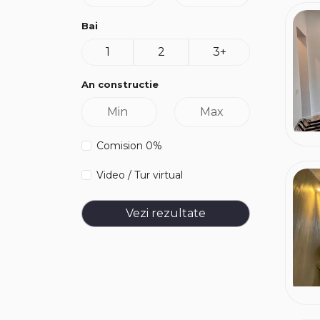
Bai
1
2
3+
An constructie
Comision 0%
Video / Tur virtual
Vezi rezultate