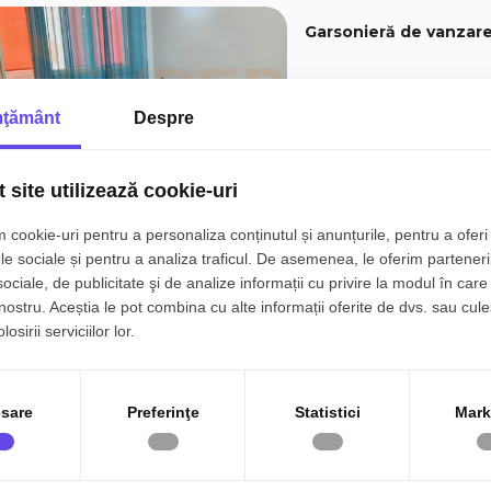
Garsonieră de vanzare
Constanta, Abator
ţământ
Despre
1 camera
1 baie
 site utilizează cookie-uri
 cookie-uri pentru a personaliza conținutul și anunțurile, pentru a oferi 
le sociale și pentru a analiza traficul. De asemenea, le oferim parteneri
Garsoniera in zona Far
sociale, de publicitate şi de analize informații cu privire la modul în care 
 nostru. Aceștia le pot combina cu alte informații oferite de dvs. sau cule
osirii serviciilor lor.
Constanta, Far
1 camera
1 baie
sare
Preferinţe
Statistici
Mark