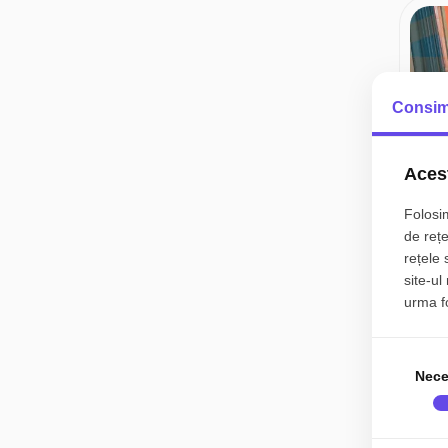
Consim
Acest
Folosim
de rețe
rețele 
site-ul
urma fol
Nece