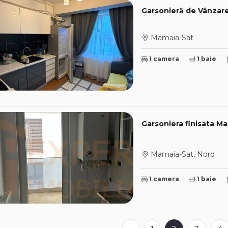
Garsonieră de Vânzare 
Mamaia-Sat
1 camera
1 baie
Garsoniera finisata M
Mamaia-Sat, Nord
1 camera
1 baie