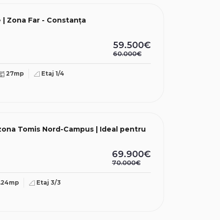
 | Zona Far - Constanța
59.500€
60.000€
27mp
Etaj 1/4
 zona Tomis Nord-Campus | Ideal pentru
69.900€
70.000€
.24mp
Etaj 3/3