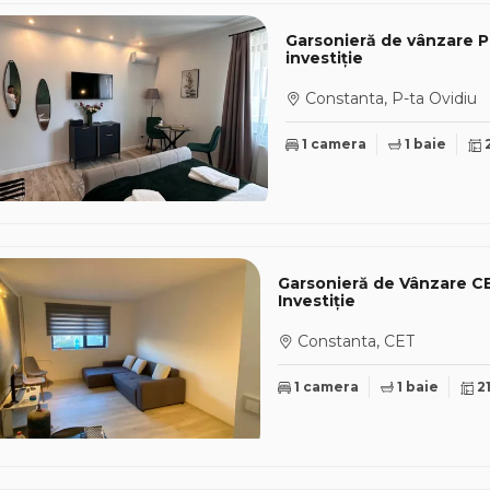
Garsonieră de vânzare Pi
investiție
Constanta, P-ta Ovidiu
1 camera
1 baie
Garsonieră de Vânzare CET
Investiție
Constanta, CET
1 camera
1 baie
2