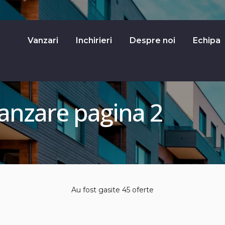
Vanzari
Inchirieri
Despre noi
Echipa
anzare pagina 2
Au fost gasite 45 oferte