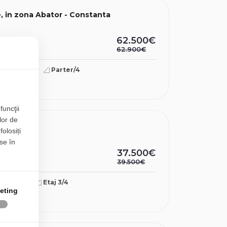
, in zona Abator - Constanta
62.500€
62.900€
30.16mp
Parter/4
funcţii
lor de
folosiți
se în
37.500€
39.500€
20mp
Etaj 3/4
eting