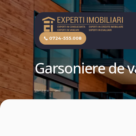
0724-555.008
Garsoniere de v
Vanzare
seo.