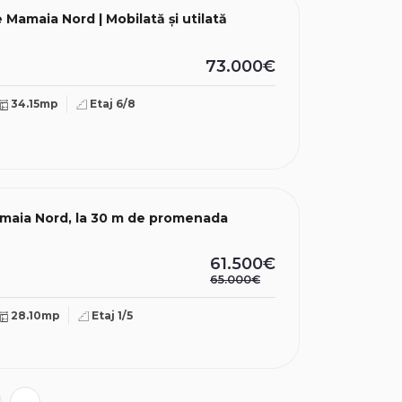
Mamaia Nord | Mobilată și utilată
73.000€
34.15mp
Etaj 6/8
amaia Nord, la 30 m de promenada
61.500€
65.000€
28.10mp
Etaj 1/5