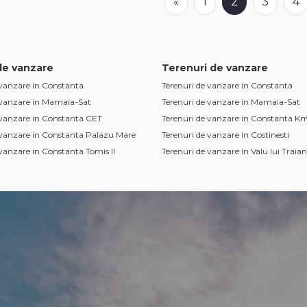
«
1
2
3
4
de vanzare
Terenuri de vanzare
vanzare in Constanta
Terenuri de vanzare in Constanta
 vanzare in Mamaia-Sat
Terenuri de vanzare in Mamaia-Sat
 vanzare in Constanta CET
Terenuri de vanzare in Constanta Km
 vanzare in Constanta Palazu Mare
Terenuri de vanzare in Costinesti
vanzare in Constanta Tomis II
Terenuri de vanzare in Valu lui Traian
vanzare in Ovidiu
Terenuri de vanzare in Constanta Zo
Industriala
vanzare in Constanta Coiciu
Terenuri de vanzare in Constanta Viil
vanzare in Agigea
Terenuri de vanzare in Lazu
vanzare in Constanta Bratianu
Terenuri de vanzare in Lumina
vanzare in Constanta Faleza Nord
Terenuri de vanzare in Agigea