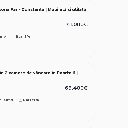
ona Far - Constanța | Mobilată și utilată
41.000€
0mp
Etaj 3/4
în 2 camere de vânzare în Poarta 6 |
69.400€
6.90mp
Parter/4