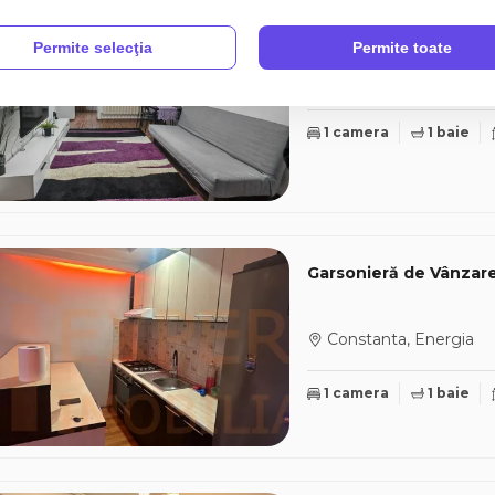
Garsoniera de vanzare
Permite selecţia
Permite toate
Constanta, Abator
1 camera
1 baie
Garsonieră de Vânzare
Constanta, Energia
1 camera
1 baie