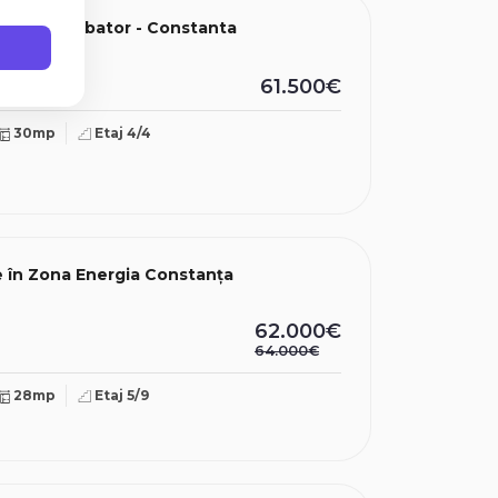
 in zona Abator - Constanta
61.500€
30mp
Etaj 4/4
 în Zona Energia Constanța
62.000€
64.000€
28mp
Etaj 5/9