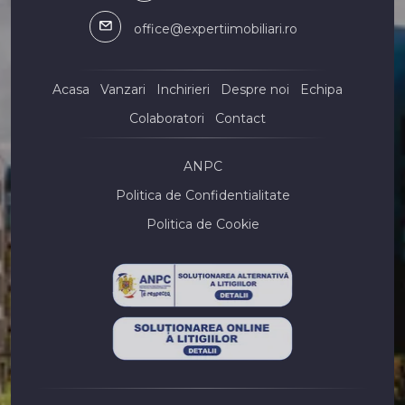
Spatii comerciale de inchiriat in Constanta Tomis Nord
office@expertiimobiliari.ro
Spatii comerciale de inchiriat in Constanta ICIL
Spatii comerciale de inchiriat in Agigea
Spatii comerciale de inchiriat in Agigea Central
Acasa
Vanzari
Inchirieri
Despre noi
Echipa
Spatii comerciale de inchiriat in Constanta Zona Industriala
Colaboratori
Contact
Spatii comerciale de inchiriat in Constanta Faleza Nord
Spatii comerciale de inchiriat in Constanta Primo
Spatii comerciale de inchiriat in Constanta Gara
ANPC
Spatii industriale de inchiriat
Politica de Confidentialitate
Spatii industriale de inchiriat in Constanta
Politica de Cookie
Spatii industriale de inchiriat in Constanta Inel II