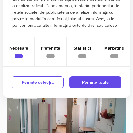
a analiza traficul. De asemenea, le oferim partenerilor de
rețele sociale, de publicitate şi de analize informații cu
privire la modul în care folosiți site-ul nostru. Aceștia le
pot combina cu alte informații oferite de dvs. sau culese
în urma folosirii serviciilor lor.
1.100€
Constanta, Ultracentral
+ TVA
Necesare
Preferinţe
Statistici
Marketing
Spatiu birouri ultracentral de inchiriat
3 camere
2 bai
88mp
Permite selecţia
Permite toate
0% comision