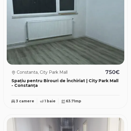
750€
Constanta, City Park Mall
Spațiu pentru Birouri de Închiriat | City Park Mall
- Constanța
3 camere
1 baie
63.71mp