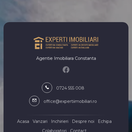
Numar de camere spatii comerciale de inchiriat
Spatii comerciale de inchiriat 1 camera
Spatii comerciale de inchiriat 2 camere
Spatii comerciale de inchiriat 3 camere
Spatii comerciale de inchiriat 4 camere
Apartamente de inchiriat
Apartamente de inchiriat in Constanta
Apartamente de inchiriat in Constanta Tomis Nord
Agentie Imobiliara Constanta
Apartamente de inchiriat in Mamaia
Apartamente de inchiriat in Mamaia-Sat
Apartamente de inchiriat in Constanta Faleza Nord
Apartamente de inchiriat in Mamaia Central
0724 555 008
Apartamente de inchiriat in Constanta Casa de Cultura
Apartamente de inchiriat in Mamaia-Sat Nord
office@expertiimobiliari.ro
Apartamente de inchiriat in Constanta Centru
Apartamente de inchiriat in Constanta City Park Mall
Case de inchiriat
Acasa
Vanzari
Inchirieri
Despre noi
Echipa
Case de inchiriat in Constanta
Colaboratori
Contact