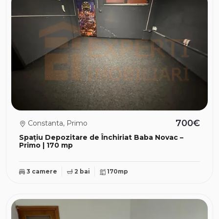
700€
Constanta, Primo
Spațiu Depozitare de Închiriat Baba Novac –
Primo | 170 mp
3 camere
2 bai
170mp