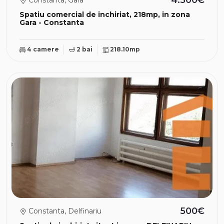
4.500€
Constanta, Gara
Spatiu comercial de inchiriat, 218mp, in zona
Gara - Constanta
4 camere
2 bai
218.10mp
500€
Constanta, Delfinariu