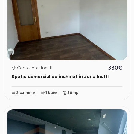
330€
Constanta, Inel II
Spatiu comercial de inchiriat in zona Inel II
2 camere
1 baie
30mp