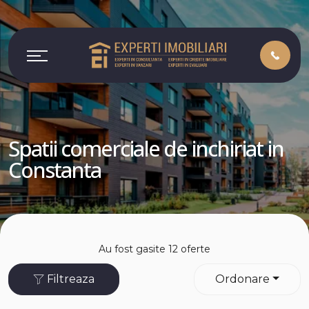
Spatii comerciale de inchiriat in
Constanta
Au fost gasite 12 oferte
Filtreaza
Ordonare