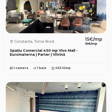
15€/mp
Constanta, Tomis Nord
15€/mp
Spațiu Comercial 450 mp Vivo Mall -
Euromaterna | Parter | Vitrină
1 camera
1 baie
453.10mp