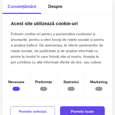
Consimţământ
Despre
Acest site utilizează cookie-uri
500€
Constanta, Dacia
Folosim cookie-uri pentru a personaliza conținutul și
Spatiu comercial, termen lung - zona Dacia
anunțurile, pentru a oferi funcţii de rețele sociale și pentru
a analiza traficul. De asemenea, le oferim partenerilor de
rețele sociale, de publicitate şi de analize informații cu
2 camere
1 baie
38mp
privire la modul în care folosiți site-ul nostru. Aceștia le
pot combina cu alte informații oferite de dvs. sau culese
în urma folosirii serviciilor lor.
Necesare
Preferinţe
Statistici
Marketing
Permite selecţia
Permite toate