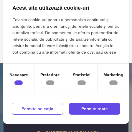
Acest site utilizează cookie-uri
Zone de top spatii comerciale de inchiriat
Spatii comerciale de inchiriat in Constanta Delfinariu
Folosim cookie-uri pentru a personaliza conținutul și
Spatii comerciale de inchiriat in Constanta Tomis Nord
anunțurile, pentru a oferi funcţii de rețele sociale și pentru
Spatii comerciale de inchiriat in Constanta ICIL
a analiza traficul. De asemenea, le oferim partenerilor de
rețele sociale, de publicitate şi de analize informații cu
Spatii comerciale de inchiriat in Constanta Zona Industriala
privire la modul în care folosiți site-ul nostru. Aceștia le
Spatii comerciale de inchiriat in Constanta Faleza Nord
pot combina cu alte informații oferite de dvs. sau culese
Vezi mai mult
în urma folosirii serviciilor lor.
Spatii comerciale de inchiriat in Constanta Primo
Spatii comerciale de inchiriat in Constanta Gara
Necesare
Preferinţe
Statistici
Marketing
Spatii comerciale de inchiriat in Constanta Inel II
Spatii comerciale de inchiriat in Constanta Centru
Spatii comerciale de inchiriat in Constanta Dacia
Numar de camere spatii comerciale de inchiriat
Spatii comerciale de inchiriat 1 camera
Permite selecţia
Permite toate
Spatii comerciale de inchiriat 2 camere
Spatii comerciale de inchiriat 3 camere
Spatii comerciale de inchiriat 4 camere