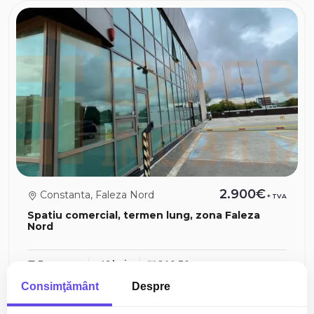
2.900€
Constanta, Faleza Nord
+ TVA
Spatiu comercial, termen lung, zona Faleza
Nord
3 camere
1 baie
240.30mp
Consimţământ
Despre