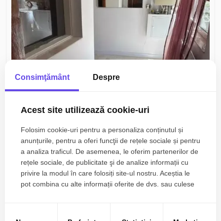
Consimţământ
Despre
600€
Constanta, Trocadero
Acest site utilizează cookie-uri
Casa de inchiriat | Mobilata si Utilata | zona
Folosim cookie-uri pentru a personaliza conținutul și
Trocadero
anunțurile, pentru a oferi funcţii de rețele sociale și pentru
a analiza traficul. De asemenea, le oferim partenerilor de
4 camere
1 baie
90mp
rețele sociale, de publicitate şi de analize informații cu
privire la modul în care folosiți site-ul nostru. Aceștia le
pot combina cu alte informații oferite de dvs. sau culese
în urma folosirii serviciilor lor.
Zone de top case de inchiriat