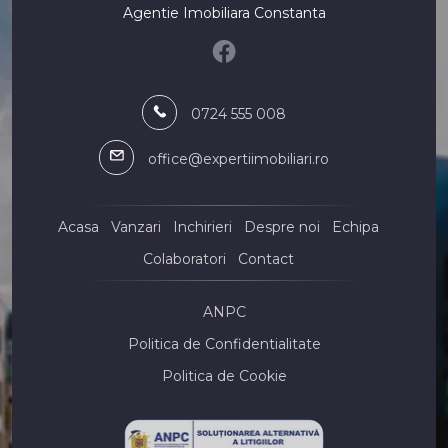
Agentie Imobiliara Constanta
Spatii birouri de inchiriat
Spatii birouri de inchiriat in Constanta
Spatii birouri de inchiriat in Constanta Trocadero
Spatii birouri de inchiriat in Constanta Coiciu
0724 555 008
Spatii birouri de inchiriat in Constanta Ultracentral
Spatii birouri de inchiriat in Constanta Tomis II
office@expertiimobiliari.ro
Spatii birouri de inchiriat in Constanta City Park Mall
Spatii comerciale de inchiriat
Spatii comerciale de inchiriat in Constanta
Acasa
Vanzari
Inchirieri
Despre noi
Echipa
Spatii comerciale de inchiriat in Constanta Delfinariu
Colaboratori
Contact
Spatii comerciale de inchiriat in Constanta Tomis Nord
Spatii comerciale de inchiriat in Constanta ICIL
ANPC
Spatii comerciale de inchiriat in Agigea
Spatii comerciale de inchiriat in Agigea Central
Politica de Confidentialitate
Spatii comerciale de inchiriat in Constanta Zona Industriala
Politica de Cookie
Spatii comerciale de inchiriat in Constanta Faleza Nord
Spatii comerciale de inchiriat in Constanta Primo
Spatii comerciale de inchiriat in Constanta Gara