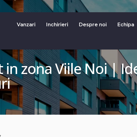
Vanzari
Inchirieri
Despre noi
Echipa
t in zona Viile Noi | I
ri