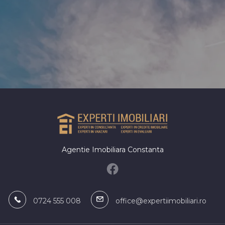
Apartamente de inchiriat in Consta
de Cultura
Apartamente de inchiriat in Mamaia
Nord
Apartamente de inchiriat in Constan
Centru
Apartamente de inchiriat in Constan
Park Mall
 comerciale de inchiriat
Spatii industriale de inchiri
omerciale de inchiriat in Constanta
Spatii industriale de inchiriat in Con
omerciale de inchiriat in Constanta
Spatii industriale de inchiriat in Con
iu
Inel II
omerciale de inchiriat in Constanta
Agentie Imobiliara Constanta
ord
omerciale de inchiriat in Constanta
omerciale de inchiriat in Agigea
0724 555 008
office@expertiimobiliari.ro
omerciale de inchiriat in Agigea
omerciale de inchiriat in Constanta