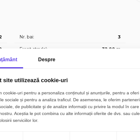
ne de un număr mare de încăperi, adaptabile în funcție de
esc 3 camere și bucătăria, spații potrivite pentru recepție,
tajul oferă 5 camere generoase și grup sanitar, iar
re și grup sanitar, ideale pentru birouri, săli de
2
Nr. bai:
3
0
Front stradal:
32.00 m
ntă o soluție excelentă pentru after school, grădiniță,
ţământ
Despre
, cursuri private, cabinete sau activități office.
p
An constructie:
2000
p
Structura rezistenta:
BCA
 site utilizează cookie-uri
p
Regim inaltime:
P+1+M
 cookie-uri pentru a personaliza conținutul și anunțurile, pentru a oferi 
ntru educațional
1
le sociale și pentru a analiza traficul. De asemenea, le oferim parteneri
e
sociale, de publicitate şi de analize informații cu privire la modul în care 
 nostru. Aceștia le pot combina cu alte informații oferite de dvs. sau cule
osirii serviciilor lor.
Canalizare
Gaz
următorul proiect de succes, într-o locație care oferă