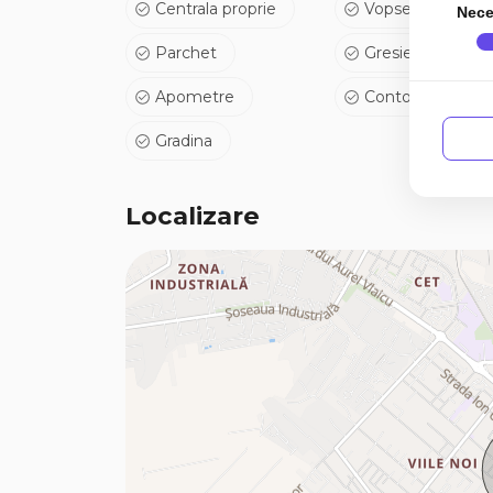
spațiu, funcționalitate și multiple posibilități de 
Centrala proprie
Vopsea lavabila
Nece
Parchet
Gresie
Pentru mai multe informații despre acest anunț i
ne contactați. Suntem aici pentru a vă ajuta să 
Apometre
Contor gaz
viață!
Gradina
E.3(P33732)
Localizare