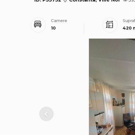
39
Camere
Supraf
10
420 
Previous