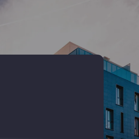
nta Casa
-Sat
ta
ta City
at
stanta
stanta