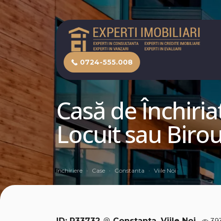
0724-555.008
Casă de Închiria
Locuit sau Birou
Inchiriere
Case
Constanta
Viile Noi
ID: P33732
Constanta, Viile Noi