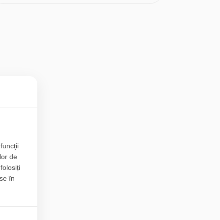
funcţii
lor de
folosiți
se în