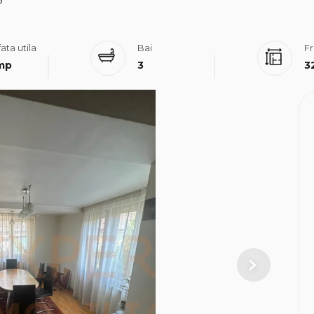
3
ata utila
Bai
Fr
mp
3
3
Next