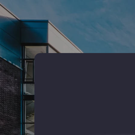
Spatii birouri de inchiriat
Spatii
Spatii birouri de inchiriat in Constanta
Spatii c
Spatii birouri de inchiriat in Constanta
Spatii c
Trocadero
Delfinar
Spatii birouri de inchiriat in Constanta Coiciu
Spatii c
Tomis N
Spatii birouri de inchiriat in Constanta
Ultracentral
Spatii c
ICIL
Spatii birouri de inchiriat in Constanta Tomis
II
Spatii c
Spatii birouri de inchiriat in Constanta City
Spatii c
Park Mall
Central
Spatii c