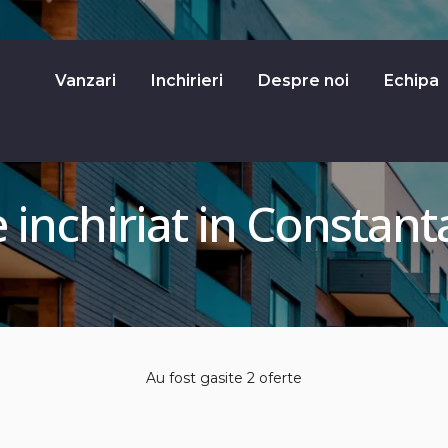
Vanzari
Inchirieri
Despre noi
Echipa
inchiriat in Constant
Au fost gasite 2 oferte