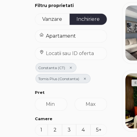
Filtru proprietati
Vanzare
Inchiriere
×
Constanta (CT)
×
Tomis Plus (Constanta)
E
Pret
Camere
1
2
3
4
5+