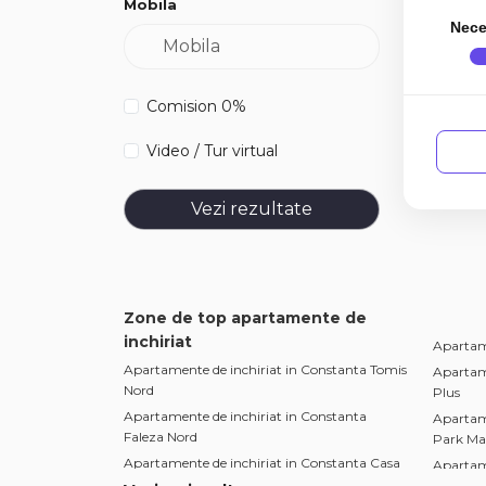
Mobila
Nece
Comision 0%
Video / Tur virtual
Vezi rezultate
Zone de top apartamente de
inchiriat
Apartame
Apartamente de inchiriat in Constanta Tomis
Apartame
Nord
Plus
Apartamente de inchiriat in Constanta
Apartame
Faleza Nord
Park Mal
Apartamente de inchiriat in Constanta Casa
Apartame
de Cultura
II