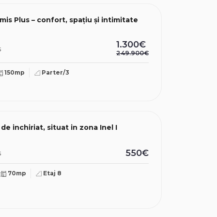
is Plus – confort, spațiu și intimitate
1.300€
s
249.900€
150mp
Parter/3
Apartament 2 camere de inchiriat, situat in zona Inel I
550€
s
70mp
Etaj 8