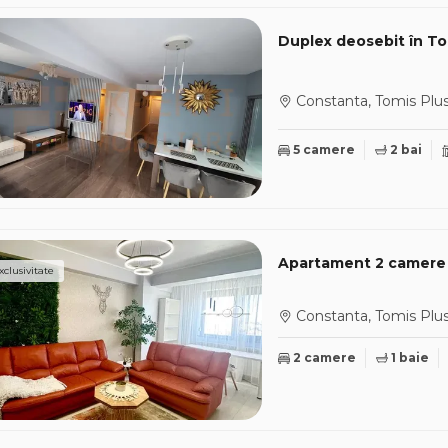
Duplex deosebit în Tom
Constanta, Tomis Plu
5 camere
2 bai
xclusivitate
Constanta, Tomis Plu
2 camere
1 baie