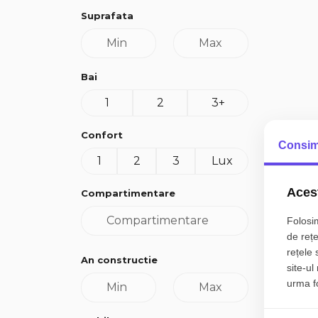
Suprafata
Bai
1
2
3+
Confort
Consim
1
2
3
Lux
Acest
Compartimentare
Folosim
de rețe
rețele 
An constructie
site-ul
urma fol