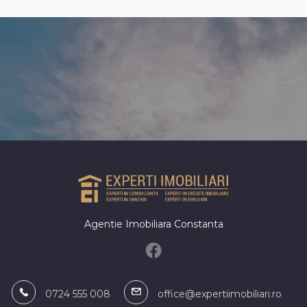
Apartamente de inchiriat in Constan
nte de inchiriat in Constanta P-ta
e inchiriat
Spatii birouri de inchiriat
inchiriat in Constanta
Spatii birouri de inchiriat in Constan
inchiriat in Constanta Viile Noi
Spatii birouri de inchiriat in Constan
Trocadero
inchiriat in Constanta Trocadero
Spatii birouri de inchiriat in Constan
Spatii birouri de inchiriat in Constan
Ultracentral
Spatii birouri de inchiriat in Consta
II
Spatii birouri de inchiriat in Constan
Park Mall
Agentie Imobiliara Constanta
0724 555 008
office@expertiimobiliari.ro