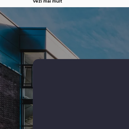
Vezi mai mult
Apartamente de inchiriat in Constanta
Apartame
Centru
Ovidiu
Apartamente de inchiriat in Constanta Inel II
Apartamente de inchiriat
Case d
Apartamente de inchiriat in Constanta
Case de 
Apartamente de inchiriat in Constanta Tomis
Case de 
Nord
Case de 
Apartamente de inchiriat in Mamaia
Apartamente de inchiriat in Mamaia-Sat
Apartamente de inchiriat in Constanta
Faleza Nord
Apartamente de inchiriat in Mamaia Central
Apartamente de inchiriat in Constanta Casa
de Cultura
Apartamente de inchiriat in Mamaia-Sat
Nord
Apartamente de inchiriat in Constanta
Centru
Apartamente de inchiriat in Constanta City
Park Mall