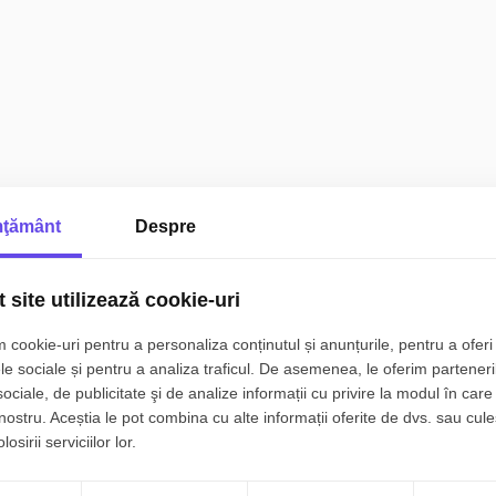
ţământ
Despre
 site utilizează cookie-uri
 cookie-uri pentru a personaliza conținutul și anunțurile, pentru a oferi 
le sociale și pentru a analiza traficul. De asemenea, le oferim parteneri
sociale, de publicitate şi de analize informații cu privire la modul în care 
 nostru. Aceștia le pot combina cu alte informații oferite de dvs. sau cule
osirii serviciilor lor.