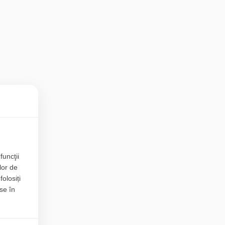
funcţii
lor de
folosiți
se în