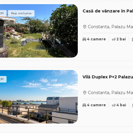
Casă de vânzare în Pa
OP
Rep. exclusiva
Constanta, Palazu Ma
4 camere
2 bai
Vilă Duplex P+2 Palaz
OP
Constanta, Palazu Ma
4 camere
4 bai