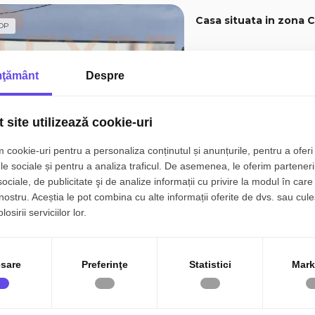
Casa situata in zona C
OP
Costinesti
ţământ
Despre
4 camere
2 bai
 site utilizează cookie-uri
 cookie-uri pentru a personaliza conținutul și anunțurile, pentru a oferi 
le sociale și pentru a analiza traficul. De asemenea, le oferim parteneri
Casa situata in zona 
sociale, de publicitate şi de analize informații cu privire la modul în care 
 nostru. Aceștia le pot combina cu alte informații oferite de dvs. sau cule
osirii serviciilor lor.
Constanta, Coiciu
4 camere
2 bai
sare
Preferinţe
Statistici
Mark