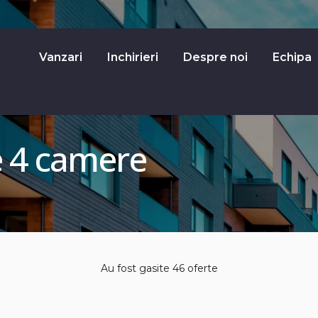
Vanzari
Inchirieri
Despre noi
Echipa
e 4 camere
Au fost gasite 46 oferte