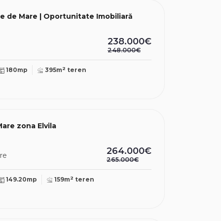
e de Mare | Oportunitate Imobiliară
238.000€
248.000€
2
180mp
395m
teren
Mare zona Elvila
264.000€
re
265.000€
2
149.20mp
159m
teren