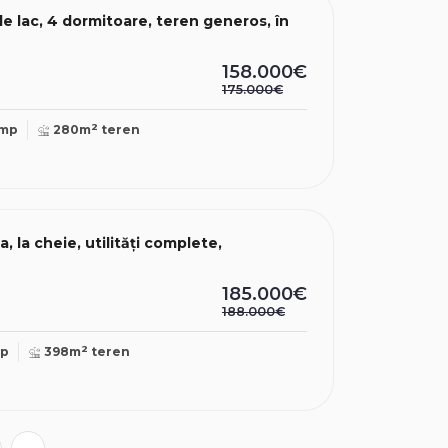
 lac, 4 dormitoare, teren generos, în
158.000€
175.000€
2
mp
280m
teren
 la cheie, utilități complete,
185.000€
188.000€
2
mp
398m
teren