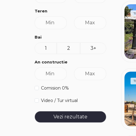
Teren
T
Bai
1
2
3+
An constructie
T
Comision 0%
Video / Tur virtual
Vezi rezultate