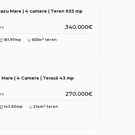
lazu Mare | 4 camere | Teren 655 mp
340.000€
re
2
181.97mp
655m
teren
u Mare | 4 Camere | Terasă 43 mp
270.000€
re
2
143.60mp
214m
teren