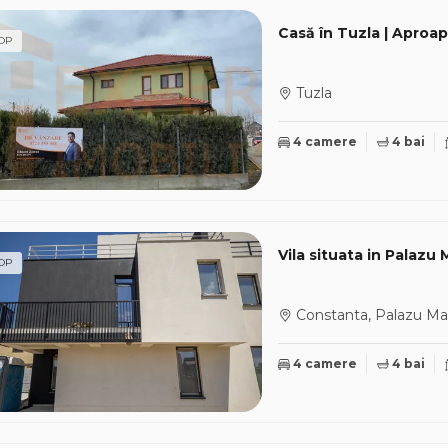
Casă în Tuzla | Aproap
OP
Tuzla
4 camere
4 bai
Vila situata in Palazu 
OP
Constanta, Palazu Ma
4 camere
4 bai