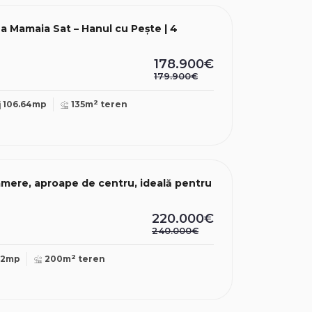
 | 4
178.900€
179.900€
2
106.64mp
135m
teren
amere, aproape de centru, ideală pentru
220.000€
240.000€
2
22mp
200m
teren