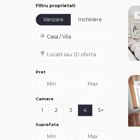
Filtru proprietati
T
Vanzare
Inchiriere
Pret
T
Camere
1
2
3
4
5+
Suprafata