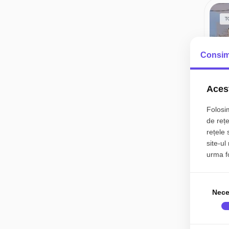
T
Consim
Acest
Folosim
de rețe
rețele 
site-ul
urma fol
Nece