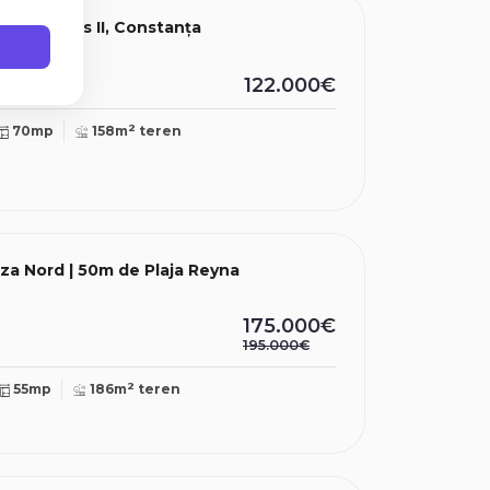
re | Tomis II, Constanța
122.000€
2
70mp
158m
teren
eza Nord | 50m de Plaja Reyna
175.000€
195.000€
2
55mp
186m
teren