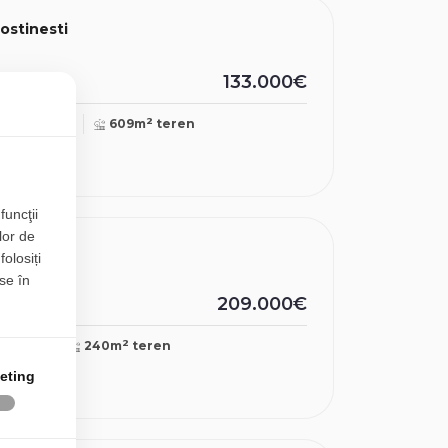
ostinesti
133.000€
2
102.30mp
609m
teren
funcţii
lor de
COICIU
folosiți
se în
209.000€
2
98mp
240m
teren
eting