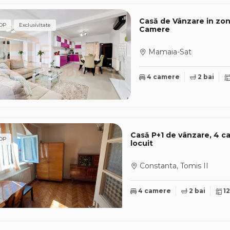
Casă de Vânzare in zona Mamaia Sat – Hanul cu Pește
OP
Exclusivitate
Camere
Mamaia-Sat
4 camere
2 bai
Casă P+1 de vânzare, 4 c
OP
locuit
Constanta, Tomis II
4 camere
2 bai
1