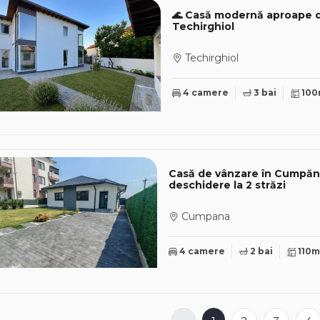
🌊 Casă modernă aproape de
Techirghiol
Techirghiol
4 camere
3 bai
100
Casă de vânzare în Cumpăna,
deschidere la 2 străzi
Cumpana
4 camere
2 bai
110