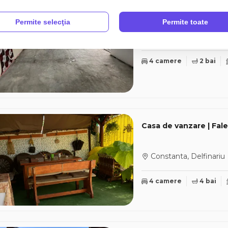
Casă cu teren de vânza
Permite selecţia
Permite toate
Constanta, Tomis II
4 camere
2 bai
Casa de vanzare | Fal
Constanta, Delfinariu
4 camere
4 bai