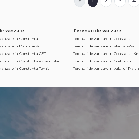
«
1
2
3
4
de vanzare
Terenuri de vanzare
vanzare in Constanta
Terenuri de vanzare in Constanta
 vanzare in Mamaia-Sat
Terenuri de vanzare in Mamaia-Sat
 vanzare in Constanta CET
Terenuri de vanzare in Constanta Km
 vanzare in Constanta Palazu Mare
Terenuri de vanzare in Costinesti
vanzare in Constanta Tomis II
Terenuri de vanzare in Valu lui Traian
vanzare in Ovidiu
Terenuri de vanzare in Constanta Zo
Industriala
vanzare in Constanta Coiciu
Terenuri de vanzare in Constanta Viil
vanzare in Agigea
Terenuri de vanzare in Lazu
vanzare in Constanta Bratianu
Terenuri de vanzare in Lumina
vanzare in Constanta Faleza Nord
Terenuri de vanzare in Agigea