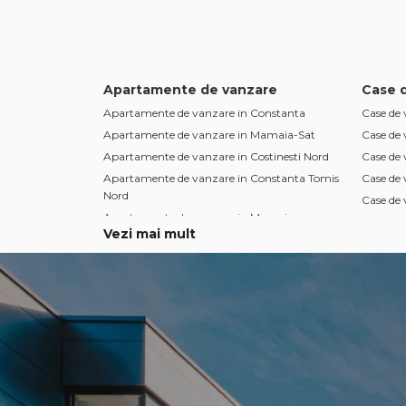
Apartamente de vanzare
Case 
Apartamente de vanzare in Constanta
Case de 
Apartamente de vanzare in Mamaia-Sat
Case de
Apartamente de vanzare in Costinesti Nord
Case de
Apartamente de vanzare in Constanta Tomis
Case de
Nord
Case de 
Apartamente de vanzare in Mamaia
Case de 
Vezi mai mult
Apartamente de vanzare in Constanta Tomis
Case de 
Plus
Case de 
Apartamente de vanzare in Constanta Casa
Case de 
de Cultura
Case de 
Apartamente de vanzare in Constanta
Centru
Apartamente de vanzare in Mamaia-Sat
Nord
Apartamente de vanzare in Constanta Inel II