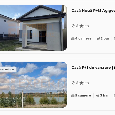
Casă Nouă P+M Agigea |
Agigea
4 camere
2 bai
Casă P+1 de vânzare | 
% comision
Agigea
5 camere
3 bai