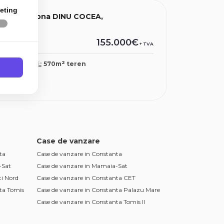
eting
n AGIGEA, zona DINU COCEA,
155.000€
+ TVA
2
170mp
570m
teren
Case de vanzare
ta
Case de vanzare in Constanta
-Sat
Case de vanzare in Mamaia-Sat
ti Nord
Case de vanzare in Constanta CET
ta Tomis
Case de vanzare in Constanta Palazu Mare
Case de vanzare in Constanta Tomis II
Case de vanzare in Ovidiu
ta Tomis