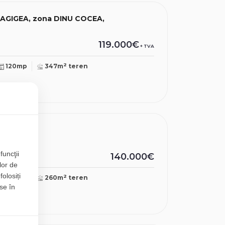
n AGIGEA, zona DINU COCEA,
119.000€
+ TVA
2
120mp
347m
teren
a
funcţii
140.000€
lor de
folosiți
2
128mp
260m
teren
se în