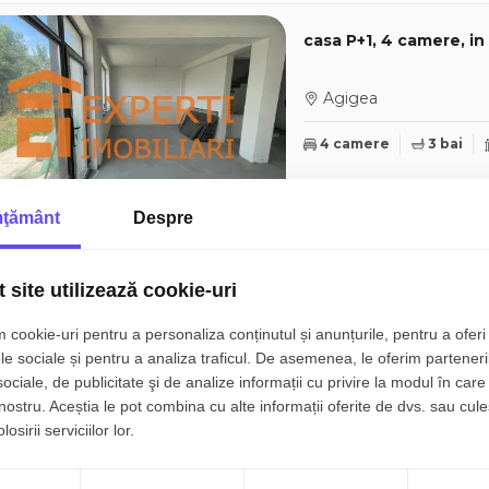
casa P+1, 4 camere, i
Agigea
4 camere
3 bai
ţământ
Despre
Casă situată in Agige
 site utilizează cookie-uri
 cookie-uri pentru a personaliza conținutul și anunțurile, pentru a oferi 
Agigea
le sociale și pentru a analiza traficul. De asemenea, le oferim parteneri
sociale, de publicitate şi de analize informații cu privire la modul în care 
4 camere
2 bai
 nostru. Aceștia le pot combina cu alte informații oferite de dvs. sau cule
osirii serviciilor lor.