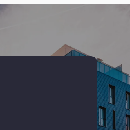
Case de vanzare in Constanta Coiciu
Case de vanzare in Agigea
ta Casa
Case de vanzare in Constanta Bratianu
Case de vanzare in Constanta Faleza Nord
ta
 Inel II
-Sat
re
Spatii industriale de vanzare
stanta
Spatii industriale de vanzare in Ovidiu
stanta
Spatii industriale de vanzare in Costinesti
Spatii industriale de vanzare in Randunica
stanta
stanta