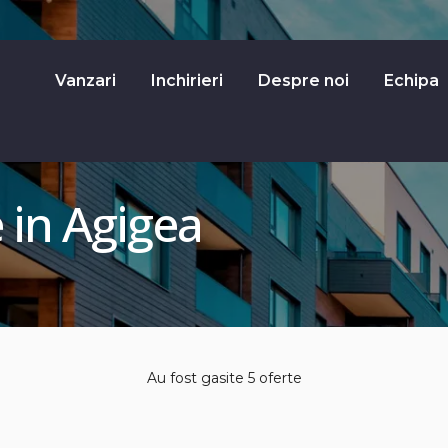
Vanzari
Inchirieri
Despre noi
Echipa
 in Agigea
Au fost gasite 5 oferte