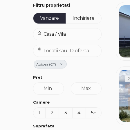
Filtru proprietati
Vanzare
Inchiriere
×
Agigea (CT)
Pret
0
Camere
1
2
3
4
5+
Suprafata