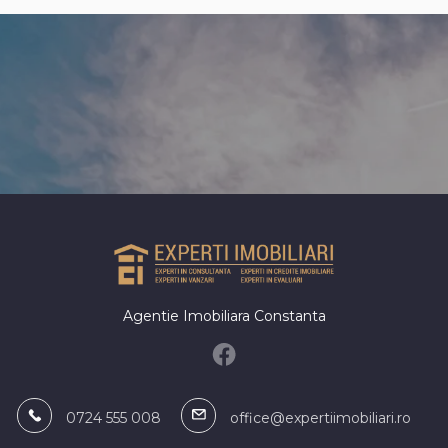
Plus
Apartamente de vanzare in Constan
de Cultura
Apartamente de vanzare in Constan
Centru
Apartamente de vanzare in Constanta
Apartamente de vanzare in Mamaia
Nord
 birouri de vanzare
Spatii comerciale de vanza
irouri de vanzare in Constanta
Spatii comerciale de vanzare in Con
irouri de vanzare in Constanta
Spatii comerciale de vanzare in Con
Centru
irouri de vanzare in Mamaia-Sat
Spatii comerciale de vanzare in Con
Anda
irouri de vanzare in Costinesti Nord
Agentie Imobiliara Constanta
Spatii comerciale de vanzare in Con
Tomis Mall
0724 555 008
office@expertiimobiliari.ro