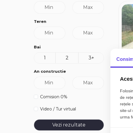
Teren
Bai
1
2
3+
Consim
An constructie
Acest
Folosim
Comision 0%
de rețe
rețele 
Video / Tur virtual
site-ul
urma fol
Vezi rezultate