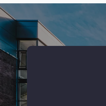
Terenuri de vanzare
Spatii
Terenuri de vanzare in Constanta
Spatii b
Terenuri de vanzare in Mamaia-Sat
Spatii b
Centru
Terenuri de vanzare in Constanta Km 5
Spatii b
Terenuri de vanzare in Costinesti
Spatii b
Terenuri de vanzare in Valu lui Traian
Terenuri de vanzare in Constanta Zona
Industriala
Terenuri de vanzare in Constanta Viile Noi
Terenuri de vanzare in Lazu
Terenuri de vanzare in Lumina