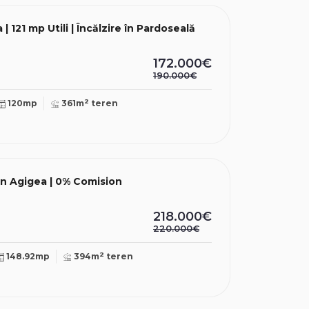
 121 mp Utili | Încălzire în Pardoseală
172.000€
190.000€
2
120mp
361m
teren
in Agigea | 0% Comision
218.000€
220.000€
2
148.92mp
394m
teren