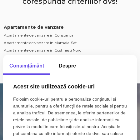
corespunda criteriilor dvs!
Apartamente de vanzare
Apartamente de vanzare in Constanta
Apartamente de vanzare in Mamaia-Sat
Apartamente de vanzare in Costinesti Nord
Apartamente de vanzare in Constanta Tomis Nord
Apartamente de vanzare in Mamaia
Consimţământ
Despre
Apartamente de vanzare in Constanta Tomis Plus
Vezi mai mult
Apartamente de vanzare in Constanta Casa de Cultura
Acest site utilizează cookie-uri
Apartamente de vanzare in Constanta Centru
Apartamente de vanzare in Constanta Inel II
Folosim cookie-uri pentru a personaliza conținutul și
Apartamente de vanzare in Mamaia-Sat Nord
anunțurile, pentru a oferi funcţii de rețele sociale și pentru
Case de vanzare
a analiza traficul. De asemenea, le oferim partenerilor de
Case de vanzare in Constanta
rețele sociale, de publicitate şi de analize informații cu
Case de vanzare in Mamaia-Sat
privire la modul în care folosiți site-ul nostru. Aceștia le
pot combina cu alte informații oferite de dvs. sau culese
Case de vanzare in Constanta CET