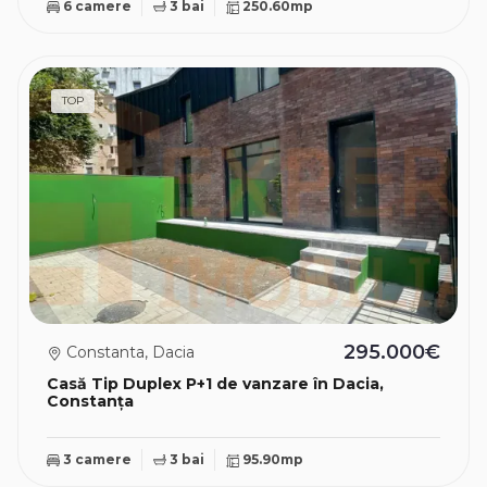
6 camere
3 bai
250.60mp
TOP
295.000€
Constanta, Dacia
Casă Tip Duplex P+1 de vanzare în Dacia,
Constanța
3 camere
3 bai
95.90mp