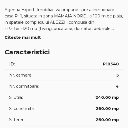
Agentia Experti Imobiliari va propune spre achizitionare
casa P+1, situata in zona MAMAIA NORD, la 100 m de plaja,
in spatele complexului ALEZZI , compusa din :
- Parter -120 mp (Living, bucatarie, dormitor, debarale,
dus+wc).
Citeste mai mult
- Etajul are 120mp (3 dormitoare + 3 bai) si balcon de 25mp.
Imobilul se vinde mobilat si utilat complet, cu finisaje
Caracteristici
interioare si exterioare de exceptie, izolatie termica
exterioara, ferestre termopan, aer conditionat.
ID:
P10340
Suprafata totala de teren este de 260 mp cu deschidere de
12,5 ml, suprafata construita desfasurata de 240 mp.
Nr. camere:
5
Cadastrul si intabularea pregatite pentru vanzare.
Nr. dormitoare:
4
S. utila:
240.00 mp
E.6 (P10340)
S. construita:
260.00 mp
S. teren:
260.00 mp