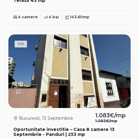
Terasă 43 mp
4 camere
4 bai
143.60mp
TOP
1.083€/mp
Bucuresti, 13 Septembrie
1.083€/mp
Oportunitate investitie – Casa 8 camere 13
Septembrie - Panduri | 253 mp