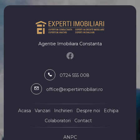
Apartamente de vanzare in Constanta Centru
Apartamente de vanzare in Mamaia-Sat Nord
Apartamente de vanzare in Constanta Inel II
Case de vanzare
Case de vanzare in Constanta
Case de vanzare in Mamaia-Sat
Agentie Imobiliara Constanta
Case de vanzare in Constanta CET
Case de vanzare in Constanta Palazu Mare
Case de vanzare in Constanta Tomis II
Case de vanzare in Ovidiu
0724 555 008
Case de vanzare in Constanta Coiciu
Case de vanzare in Agigea
office@expertiimobiliari.ro
Case de vanzare in Constanta Bratianu
Case de vanzare in Constanta Faleza Nord
Terenuri de vanzare
Acasa
Vanzari
Inchirieri
Despre noi
Echipa
Terenuri de vanzare in Constanta
Colaboratori
Contact
Terenuri de vanzare in Mamaia-Sat
Terenuri de vanzare in Constanta Km 5
ANPC
Terenuri de vanzare in Costinesti