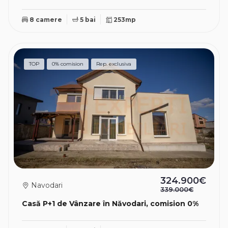
8 camere
5 bai
253mp
TOP
0% comision
Rep. exclusiva
324.900€
Navodari
339.000€
Casă P+1 de Vânzare în Năvodari, comision 0%