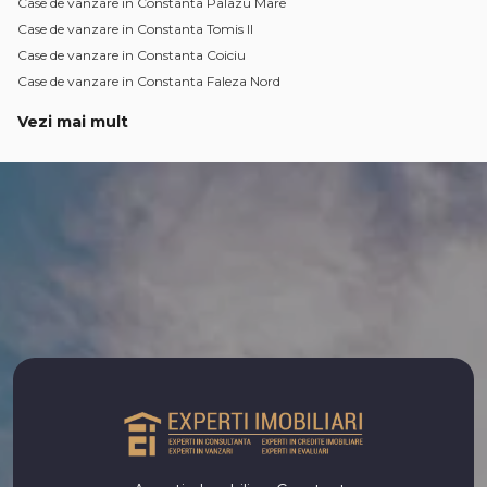
Case de vanzare in Constanta Palazu Mare
Case de vanzare in Constanta Tomis II
Case de vanzare in Constanta Coiciu
Case de vanzare in Constanta Faleza Nord
Vezi mai mult
Case de vanzare in Constanta Bratianu
Case de vanzare in Constanta Km 5
Case de vanzare in Constanta Stadion
Case de vanzare in Constanta Palas
Case de vanzare in Constanta Centru
Case de vanzare in Constanta Delfinariu
Case de vanzare in Constanta Dacia
Case de vanzare in Constanta Viile Noi
Case de vanzare in Constanta Kamsas
Case de vanzare in Constanta Tomis Plus
Numar de camere case de vanzare
Case de vanzare 2 camere
Case de vanzare 3 camere