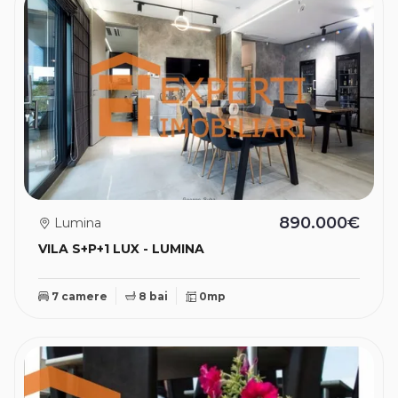
890.000€
Lumina
VILA S+P+1 LUX - LUMINA
7 camere
8 bai
0mp