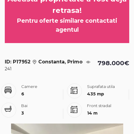
retrasa!
Pentru oferte similare contactati
agentul
ID: P17952
Constanta, Primo
798.000€
241
Camere
Suprafata utila
6
435 mp
Bai
Front stradal
3
14 m