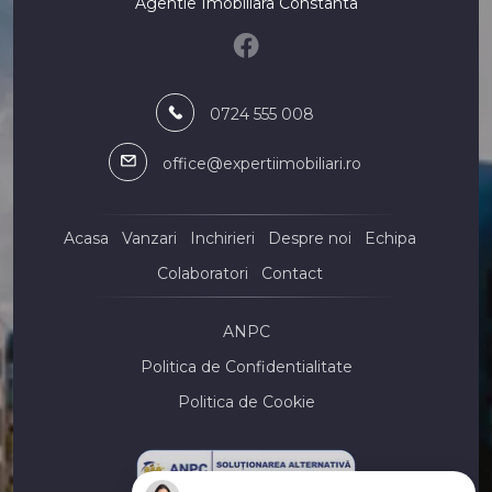
Agentie Imobiliara Constanta
Case de vanzare 4 camere
Case de vanzare 5 camere
Apartamente de vanzare
Apartamente de vanzare in Constanta
0724 555 008
Apartamente de vanzare in Mamaia-Sat
Apartamente de vanzare in Costinesti Nord
office@expertiimobiliari.ro
Apartamente de vanzare in Constanta Tomis Nord
Apartamente de vanzare in Mamaia
Apartamente de vanzare in Constanta Tomis Plus
Acasa
Vanzari
Inchirieri
Despre noi
Echipa
Apartamente de vanzare in Constanta Casa de Cultura
Colaboratori
Contact
Apartamente de vanzare in Constanta Centru
Apartamente de vanzare in Constanta Inel II
ANPC
Apartamente de vanzare in Mamaia-Sat Nord
Politica de Confidentialitate
Case de vanzare
Case de vanzare in Constanta
Politica de Cookie
Case de vanzare in Mamaia-Sat
Case de vanzare in Constanta CET
Case de vanzare in Constanta Palazu Mare