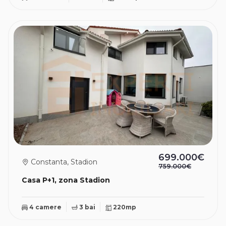
699.000€
Constanta, Stadion
759.000€
Casa P+1, zona Stadion
4 camere
3 bai
220mp