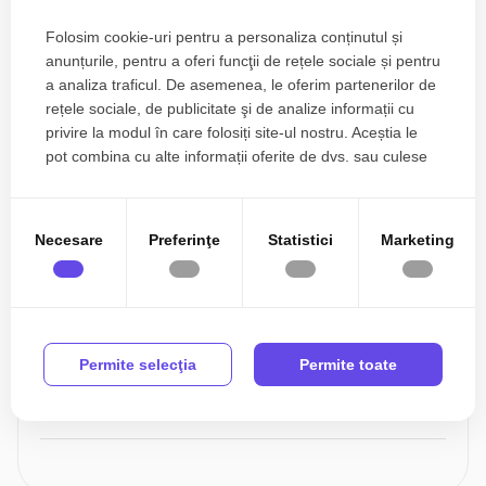
Esti interesat de aceasta proprietate ?
Folosim cookie-uri pentru a personaliza conținutul și
anunțurile, pentru a oferi funcţii de rețele sociale și pentru
a analiza traficul. De asemenea, le oferim partenerilor de
rețele sociale, de publicitate şi de analize informații cu
privire la modul în care folosiți site-ul nostru. Aceștia le
pot combina cu alte informații oferite de dvs. sau culese
în urma folosirii serviciilor lor.
Necesare
Preferinţe
Statistici
Marketing
Sunt de acord cu prelucrarea datelor conform
politicii
de confidentialitate
Permite selecţia
Permite toate