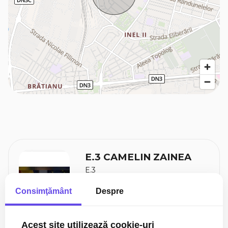
E.3 CAMELIN ZAINEA
E.3
0724 555 008
Consimţământ
Despre
Acest site utilizează cookie-uri