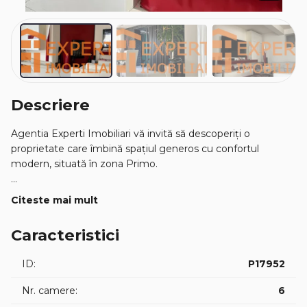
Descriere
Agentia Experti Imobiliari vă invită să descoperiți o
proprietate care îmbină spațiul generos cu confortul
modern, situată în zona Primo.
Imaginați-vă o dimineață într-o casă luminoasă, unde
Citeste mai mult
fiecare etaj oferă spațiu pentru viață, relaxare și activități
zilnice. Construită în regim P+2+M, pe un teren generos de
Caracteristici
600 mp, această proprietate impresionează prin suprafața
utilă de 435 mp, gândită pentru o familie care își dorește
ID:
P17952
confort, intimitate și funcționalitate.
Nr. camere:
6
Casa dispune de 8 camere spațioase, perfecte pentru