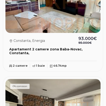
93.000€
Constanta, Energia
95.000€
Apartament 2 camere zona Baba-Novac,
Constanta,
2 camere
1 baie
46.74mp
0% comision