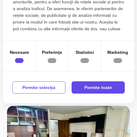
anunțurile, pentru a oferi funcţii de rețele sociale și pentru
a analiza traficul. De asemenea, le oferim partenerilor de
rețele sociale, de publicitate şi de analize informații cu
privire la modul în care folosiți site-ul nostru. Aceștia le
pot combina cu alte informații oferite de dvs. sau culese
în urma folosirii serviciilor lor.
Necesare
Preferinţe
Statistici
Marketing
42.000€
Constanta, Energia
44.900€
Garsonieră de vânzare, situată in zona Energia -
Primo
Permite selecţia
Permite toate
1 camera
1 baie
22mp