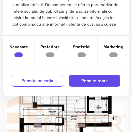
a analiza traficul. De asemenea, le oferim partenerilor de
rețele sociale, de publicitate şi de analize informații cu
privire la modul în care folosiți site-ul nostru. Aceștia le
pot combina cu alte informații oferite de dvs. sau culese
în urma folosirii serviciilor lor.
Necesare
Preferinţe
Statistici
Marketing
84.900€
Constanta, Gara
Apartament 2 camere de vânzare în zona Gară
2 camere
1 baie
50.04mp
Permite selecţia
Permite toate