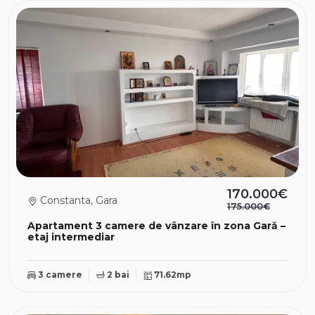
170.000€
Constanta, Gara
175.000€
Apartament 3 camere de vânzare în zona Gară –
etaj intermediar
3 camere
2 bai
71.62mp