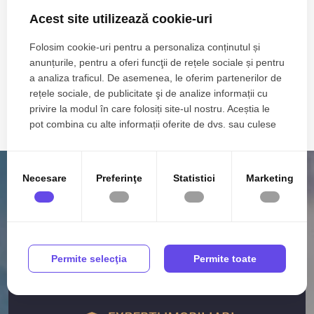
Acest site utilizează cookie-uri
Zone de top spatii comerciale de inchiriat
Spatii comerciale de inchiriat in Constanta Delfinariu
Folosim cookie-uri pentru a personaliza conținutul și
Spatii comerciale de inchiriat in Constanta Tomis Nord
anunțurile, pentru a oferi funcţii de rețele sociale și pentru
Spatii comerciale de inchiriat in Constanta ICIL
a analiza traficul. De asemenea, le oferim partenerilor de
rețele sociale, de publicitate şi de analize informații cu
Spatii comerciale de inchiriat in Constanta Zona Industriala
privire la modul în care folosiți site-ul nostru. Aceștia le
Spatii comerciale de inchiriat in Constanta Faleza Nord
pot combina cu alte informații oferite de dvs. sau culese
Vezi mai mult
în urma folosirii serviciilor lor.
Spatii comerciale de inchiriat in Constanta Primo
Spatii comerciale de inchiriat in Constanta Gara
Necesare
Preferinţe
Statistici
Marketing
Spatii comerciale de inchiriat in Constanta Inel II
Spatii comerciale de inchiriat in Constanta Centru
Spatii comerciale de inchiriat in Constanta Dacia
Numar de camere spatii comerciale de inchiriat
Spatii comerciale de inchiriat 1 camera
Permite selecţia
Permite toate
Spatii comerciale de inchiriat 2 camere
Spatii comerciale de inchiriat 3 camere
Spatii comerciale de inchiriat 4 camere