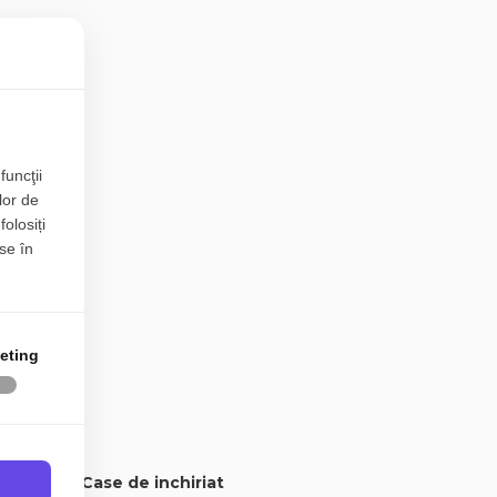
funcţii
lor de
folosiți
se în
eting
Case de inchiriat