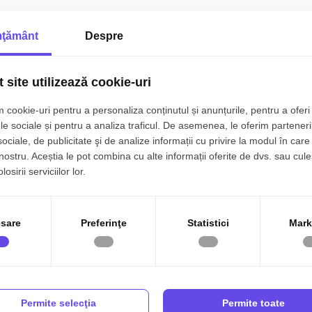
ţământ
Despre
 site utilizează cookie-uri
 cookie-uri pentru a personaliza conținutul și anunțurile, pentru a oferi 
le sociale și pentru a analiza traficul. De asemenea, le oferim parteneri
sociale, de publicitate şi de analize informații cu privire la modul în care 
 nostru. Aceștia le pot combina cu alte informații oferite de dvs. sau cule
osirii serviciilor lor.
sare
Preferinţe
Statistici
Mark
 de camere spatii
Apartamente de inchiriat
Permite selecţia
Permite toate