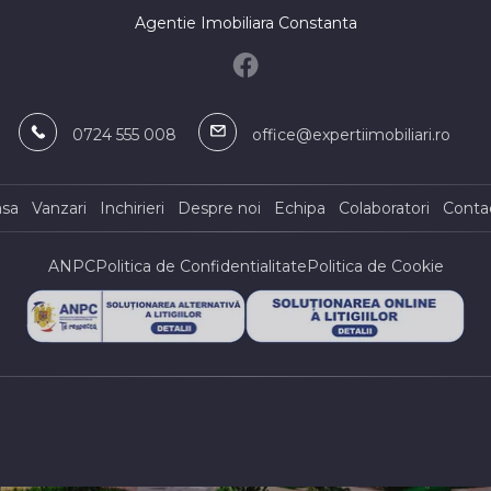
ord
Agentie Imobiliara Constanta
omerciale de inchiriat in Constanta
omerciale de inchiriat in Agigea
omerciale de inchiriat in Agigea
0724 555 008
office@expertiimobiliari.ro
omerciale de inchiriat in Constanta
ustriala
asa
Vanzari
Inchirieri
Despre noi
Echipa
Colaboratori
Conta
omerciale de inchiriat in Constanta
Nord
omerciale de inchiriat in Constanta
ANPC
Politica de Confidentialitate
Politica de Cookie
omerciale de inchiriat in Constanta