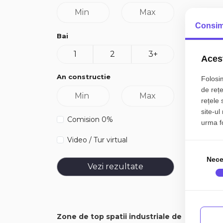
Consim
Bai
1
2
3+
Acest
An constructie
Folosim
de rețe
rețele 
site-ul
Comision 0%
urma fol
Video / Tur virtual
Nece
Vezi rezultate
Zone de top spatii industriale de
Numar