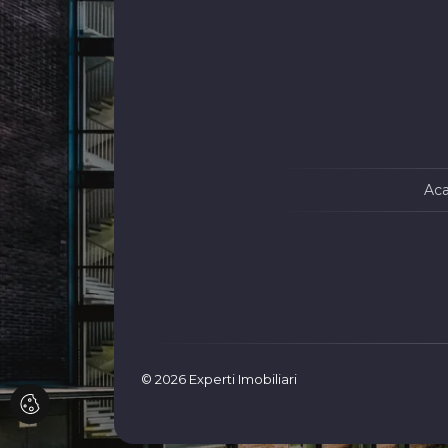
Tomis N
Spatii birouri de inchiriat in Constanta
Ultracentral
Spatii c
ICIL
Spatii birouri de inchiriat in Constanta Tomis
II
Spatii c
Spatii birouri de inchiriat in Constanta City
Spatii c
Park Mall
Central
Spatii c
Zona Ind
Ac
Spatii c
Faleza 
Spatii c
Primo
Spatii c
Gara
© 2026 Experti Imobiliari