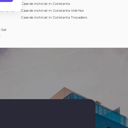
ta
Case de inchiriat in Constanta
nta Tomis
Case de inchiriat in Constanta Viile Noi
Case de inchiriat in Constanta Trocadero
-Sat
ta
 Central
-Sat
nta Casa
nta Gara
nta Tomis
at
stanta
stanta