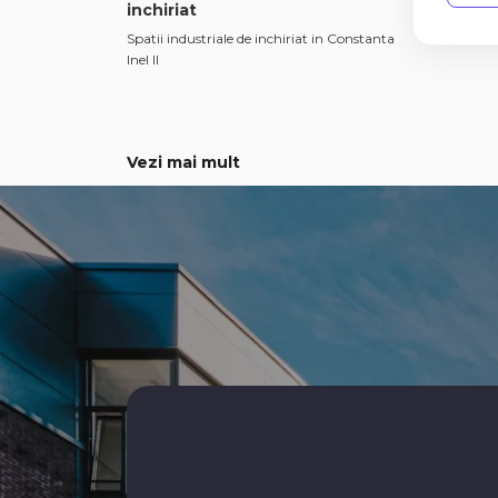
inchiriat
indust
Spatii industriale de inchiriat in Constanta
Inel II
Vezi mai mult
Spatii birouri de inchiriat
Spatii
Spatii birouri de inchiriat in Constanta
Spatii c
Spatii birouri de inchiriat in Constanta
Spatii c
Trocadero
Delfinar
Spatii birouri de inchiriat in Constanta Coiciu
Spatii c