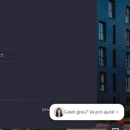
ct
Driven by
ImmoFlux
×
Gasiti greu? Va pot ajuta!