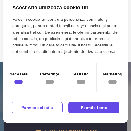
Acest site utilizează cookie-uri
Zone de top spatii industriale de inchiriat
Spatii industriale de inchiriat in Constanta Inel II
Folosim cookie-uri pentru a personaliza conținutul și
Numar de camere spatii industriale de inchiriat
anunțurile, pentru a oferi funcţii de rețele sociale și pentru
Apartamente de inchiriat
a analiza traficul. De asemenea, le oferim partenerilor de
rețele sociale, de publicitate şi de analize informații cu
Apartamente de inchiriat in Constanta
privire la modul în care folosiți site-ul nostru. Aceștia le
Apartamente de inchiriat in Constanta Tomis Nord
pot combina cu alte informații oferite de dvs. sau culese
Apartamente de inchiriat in Mamaia
Vezi mai mult
în urma folosirii serviciilor lor.
Apartamente de inchiriat in Mamaia-Sat
Apartamente de inchiriat in Constanta Faleza Nord
Apartamente de inchiriat in Mamaia Central
Necesare
Preferinţe
Statistici
Marketing
Apartamente de inchiriat in Mamaia-Sat Nord
Apartamente de inchiriat in Constanta Casa de Cultura
Apartamente de inchiriat in Constanta Gara
Apartamente de inchiriat in Constanta Tomis II
Permite selecţia
Permite toate
Case de inchiriat
Case de inchiriat in Constanta
Case de inchiriat in Constanta Viile Noi
Case de inchiriat in Constanta Trocadero