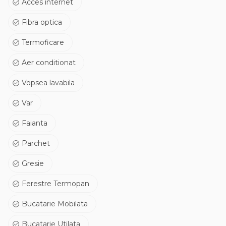
Acces internet
Pentru mai multe informații despre acest anunț imobiliar
sau pentru a programa o vizionare, nu ezitați să ne
Fibra optica
contactați. Suntem aici pentru a vă ajuta să găsiți locuința
perfectă pentru stilul dumneavoastră de viață!
Termoficare
E.6(P33816)
Aer conditionat
Vopsea lavabila
Var
Faianta
Parchet
Gresie
Ferestre Termopan
Bucatarie Mobilata
Bucatarie Utilata