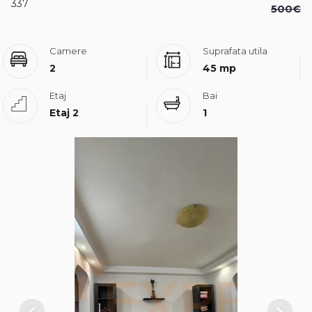
337
500€
Camere
Suprafata utila
2
45 mp
Etaj
Bai
Etaj 2
1