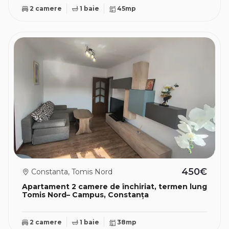
2 camere
1 baie
45mp
450€
Constanta, Tomis Nord
Apartament 2 camere de închiriat, termen lung
Tomis Nord– Campus, Constanța
2 camere
1 baie
38mp