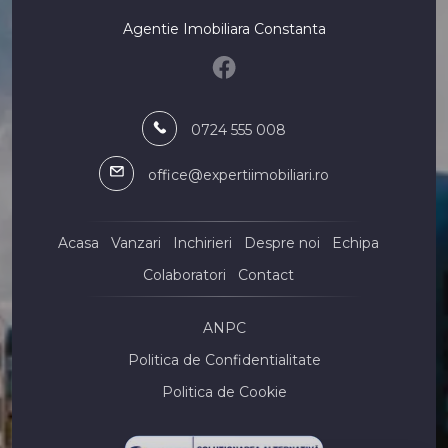
Apartamente de inchiriat 2 camere
Agentie Imobiliara Constanta
Apartamente de inchiriat 3 camere
Apartamente de inchiriat 5 camere
Apartamente de inchiriat
Apartamente de inchiriat in Constanta
0724 555 008
Apartamente de inchiriat in Constanta Tomis Nord
Apartamente de inchiriat in Mamaia
office@expertiimobiliari.ro
Apartamente de inchiriat in Constanta Faleza Nord
Apartamente de inchiriat in Mamaia-Sat
Apartamente de inchiriat in Mamaia Central
Acasa
Vanzari
Inchirieri
Despre noi
Echipa
Apartamente de inchiriat in Constanta City Park Mall
Colaboratori
Contact
Apartamente de inchiriat in Constanta Casa de Cultura
Apartamente de inchiriat in Mamaia-Sat Nord
ANPC
Apartamente de inchiriat in Constanta Centru
Politica de Confidentialitate
Case de inchiriat
Case de inchiriat in Constanta
Politica de Cookie
Case de inchiriat in Constanta Viile Noi
Case de inchiriat in Constanta Trocadero