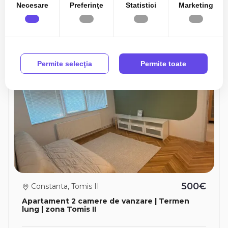
Necesare
Preferinţe
Statistici
Marketing
Proprietati similare
Permite selecţia
Permite toate
TOP
500€
Constanta, Tomis II
Apartament 2 camere de vanzare | Termen
lung | zona Tomis II